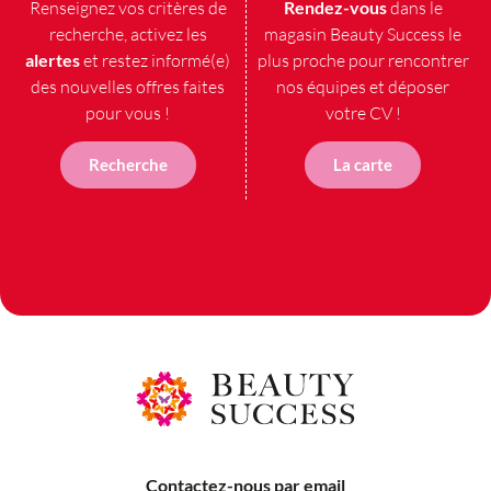
Renseignez vos critères de
Rendez-vous
dans le
recherche, activez les
magasin Beauty Success le
alertes
et restez informé(e)
plus proche pour rencontrer
des nouvelles offres faites
nos équipes et déposer
pour vous !
votre CV !
Recherche
La carte
Postuler à cette offre
Contactez-nous par email