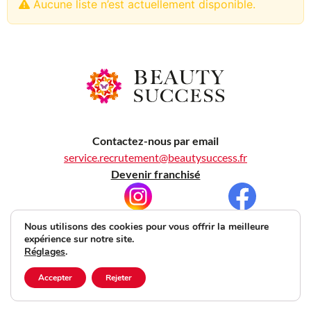
Aucune liste n’est actuellement disponible.
Contactez-nous par email
service.recrutement@beautysuccess.fr
Devenir franchisé
Nous utilisons des cookies pour vous offrir la meilleure
expérience sur notre site.
beautysuccess.fr
|
Mentions légales
|
Données
Réglages
.
personnelles et cookies
– Beauty Success est une
Accepter
Rejeter
enseigne du
Groupe NOVI
© 2026 Beauty Success. Tous droits réservés. Création : Agence E-team